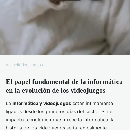
Accueil
›
Videojuegos
VIDEOJUEGOS
El papel fundamental de la informática
La Informática Transformando
en la evolución de los videojuegos
el Universo de los Videojuegos
La
informática y videojuegos
están íntimamente
admin
•
20 septiembre 2025
•
4 min de lecture
ligados desde los primeros días del sector. Sin el
impacto tecnológico que ofrece la informática, la
historia de los videojuegos sería radicalmente