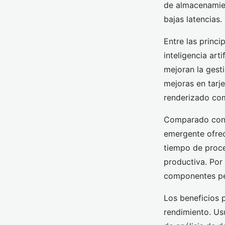
admin
•
20 septiembre 2025
•
6 min de lecture
de almacenamie
bajas latencias.
Entre las princ
inteligencia art
mejoran la gest
mejoras en tarje
renderizado co
Comparado con l
emergente ofrec
tiempo de proce
productiva. Por
componentes per
Los beneficios 
rendimiento. Us