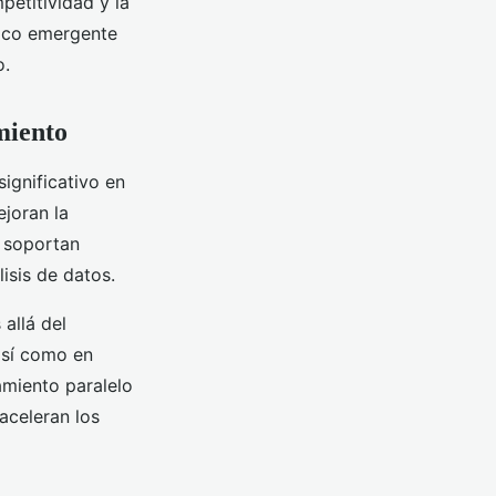
petitividad y la
tico emergente
o.
miento
ignificativo en
joran la
y soportan
isis de datos.
allá del
 así como en
amiento paralelo
 aceleran los