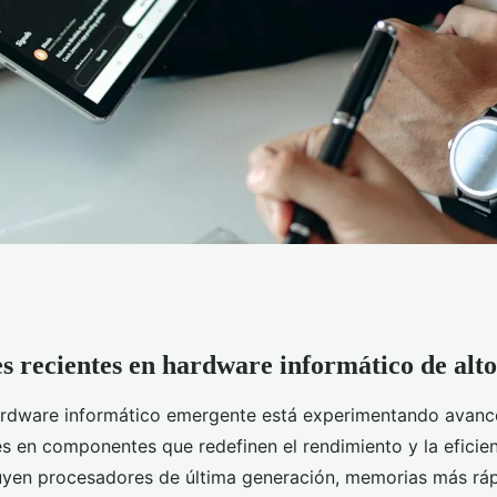
s recientes en hardware informático de alt
o que Marcará la
rdware informático emergente está experimentando avances
s en componentes que redefinen el rendimiento y la eficien
luyen procesadores de última generación, memorias más rá