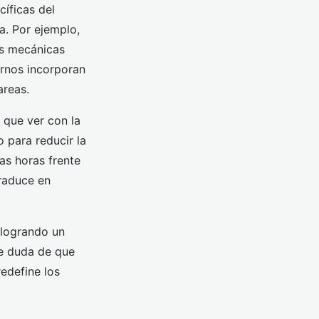
íficas del
a. Por ejemplo,
as mecánicas
ernos incorporan
areas.
 que ver con la
 para reducir la
as horas frente
traduce en
 logrando un
be duda de que
redefine los