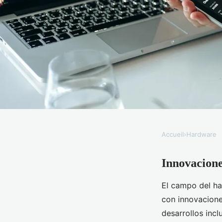
Accueil
›
Hardware
HARDWARE
Innovacione
Hardware Informátic
El campo del ha
Diferencia
con innovacione
desarrollos inc