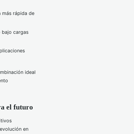
n más rápida de
e bajo cargas
plicaciones
ombinación ideal
ento
a el futuro
tivos
evolución en