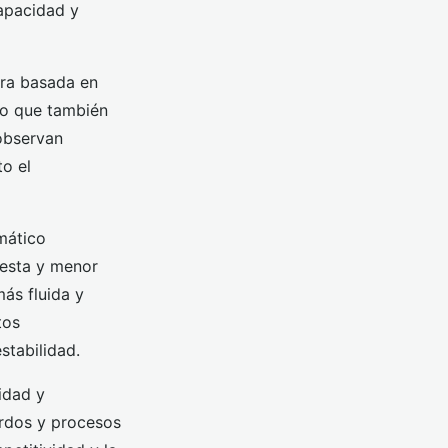
apacidad y
ura basada en
ino que también
 observan
to el
mático
uesta y menor
ás fluida y
tos
tabilidad.
idad y
ardos y procesos