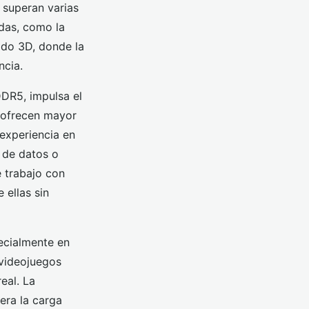
 superan varias
adas, como la
ado 3D, donde la
ncia.
DR5, impulsa el
s ofrecen mayor
experiencia en
 de datos o
e trabajo con
 ellas sin
ecialmente en
videojuegos
eal. La
era la carga