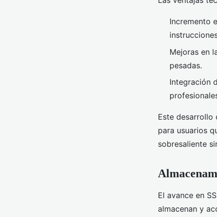
Las ventajas té
Incremento e
instrucciones
Mejoras en l
pesadas.
Integración 
profesionale
Este desarrollo
para usuarios q
sobresaliente sin
Almacenamie
El avance en SS
almacenan y acc