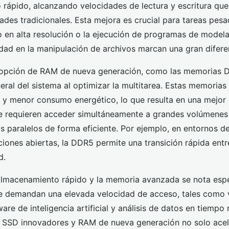
rápido, alcanzando velocidades de lectura y escritura que
dades tradicionales. Esta mejora es crucial para tareas pes
o en alta resolución o la ejecución de programas de model
lidad en la manipulación de archivos marcan una gran difere
dopción de RAM de nueva generación, como las memorias D
eral del sistema al optimizar la multitarea. Estas memoria
y menor consumo energético, lo que resulta en una mejor 
e requieren acceder simultáneamente a grandes volúmenes
os paralelos de forma eficiente. Por ejemplo, en entornos d
ciones abiertas, la DDR5 permite una transición rápida entre
d.
almacenamiento rápido y la memoria avanzada se nota esp
ue demandan una elevada velocidad de acceso, tales como 
re de inteligencia artificial y análisis de datos en tiempo r
 SSD innovadores y RAM de nueva generación no solo acel