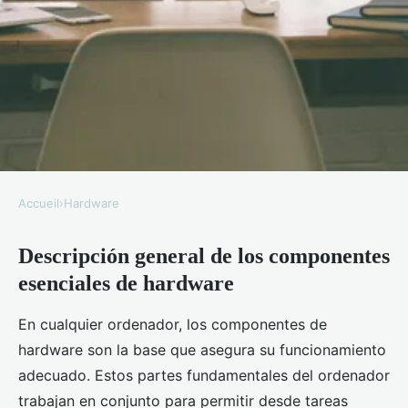
Accueil
›
Hardware
HARDWARE
Descripción general de los componentes
Los Componentes Esenciales de
esenciales de hardware
Hardware que Debes Conocer
En cualquier ordenador, los componentes de
admin
•
20 septiembre 2025
•
8 min de lecture
hardware son la base que asegura su funcionamiento
adecuado. Estos partes fundamentales del ordenador
trabajan en conjunto para permitir desde tareas